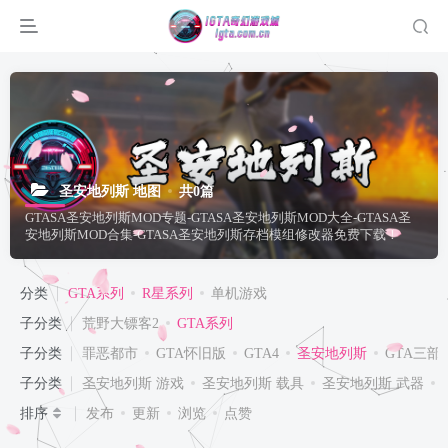
圣安地列斯 地图
共0篇
GTASA圣安地列斯MOD专题-GTASA圣安地列斯MOD大全-GTASA圣
安地列斯MOD合集-GTASA圣安地列斯存档模组修改器免费下载！
分类
GTA系列
R星系列
单机游戏
子分类
荒野大镖客2
GTA系列
子分类
罪恶都市
GTA怀旧版
GTA4
圣安地列斯
GTA三部
子分类
圣安地列斯 游戏
圣安地列斯 载具
圣安地列斯 武器
排序
发布
更新
浏览
点赞