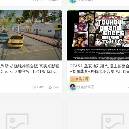
安地列斯 超强纯净整合版 真实光影画
GTASA 圣安地列斯 动漫主题整
rectx3.0 兼容Win10/11版 优化补
+专属载具+独特地图合集 Win11光
：运行库 通关存档 真实画质
流畅+60FPS优化 [赠送：运行库
会员专属
金币] [5.52 GB]
侠盗猎车手
4.4W+
5592