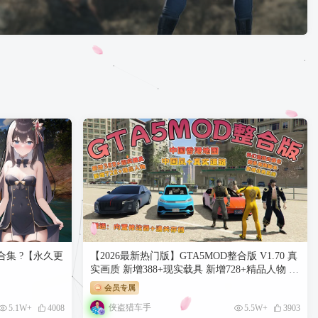
合集 ?【永久更
【2026最新热门版】GTA5MOD整合版 V1.70 真
实画质 新增388+现实载具 新增728+精品人物 中
国风+中国香港地图 真实道路+各种名牌店 科幻
会员专属
混搭武器包 超多有趣脚本 新增任务系统 [赠
侠盗猎车手
5.1W+
4008
5.5W+
3903
送：修改器 运行库 无限金币 通关存档]【140