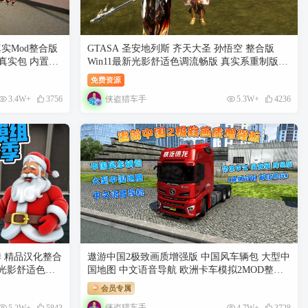
真实Mod整合版
GTASA 圣安地列斯 齐天大圣 孙悟空 整合版
 真实包 内置修
Win11最新光影舒适色调流畅版 真实系重制版
Win10/11汉化兼容版 稳定60FPS 超强优化 [赠
免费资源
送：运行库 通关存档 无限金币] [4.96 GB]
侠盗猎车手
3.4W+
3756
5.3W+
4236
季 精品汉化整合
遨游中国2极致画质增强版 中国风车辆包 大型中
最新光影舒适色调
国地图 中文语音导航 欧洲卡车模拟2MOD整合
武器包 汉化版
版 简体中文 免安装 绿色版 [亲测可用 解压即玩]
会员专属
6.02 GB]
【44.6 GB】
侠盗猎车手
5.2W+
5843
4.7W+
3728