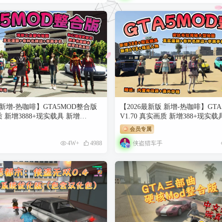
 新增-热咖啡】GTA5MOD整合版
【2026最新版 新增-热咖啡】GT
质 新增3888+现实载具 新增
V1.70 真实画质 新增388+现实载
人物 湾岸工业都市地图 真实道路+各
品人物 安达布拉湾城大型地图 真
会员专属
手机 科幻混搭武器包 超多有趣脚
牌店+苹果手机 科幻混搭武器包 
侠盗猎车手
4W+
4988
统 [赠送：修改器 运行库 无限金
新增任务系统 [赠送：修改器 运
241 GB】
通关存档]【137 GB】