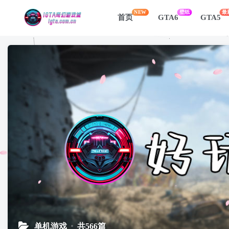
NEW
壁纸
最
首页
GTA6
GTA5
单机游戏
共566篇