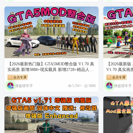
【2026最新热门版】GTA5MOD整合版 V1.70 真
【2026最新版
实画质 新增3888+现实载具 新增2728+精品人物
V1.70 真实画
中国风+中国香港地图 真实道路+各种名牌店 科
2698+精品
会员专属
会员专属
幻混搭武器包 超多有趣脚本 新增任务系统 [赠
种名牌店+苹果
侠盗猎车手
侠盗猎车手
5.5W+
5806
送：修改器 运行库 无限金币 通关存档]【244
本 新增任务系
GB】
币 通关存档]【