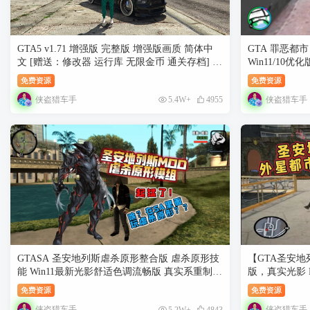
GTA5 v1.71 增强版 完整版 增强版画质 简体中
GTA 罪恶都市
文 [赠送：修改器 运行库 无限金币 通关存档] 增
Win11/10
强版Enhanced【94.5GB】
免费资源
免费资源
侠盗猎车手
侠盗猎车手
5.4W+
4955
GTASA 圣安地列斯虐杀原形整合版 虐杀原形技
【GTA圣安地
能 Win11最新光影舒适色调流畅版 真实系重制版
版，真实光影 
Win10/11汉化兼容版 稳定60FPS 超强优化 [赠
免费资源
免费资源
送：运行库 优化补丁] [4.98 GB]
侠盗猎车手
侠盗猎车手
5.2W+
4843