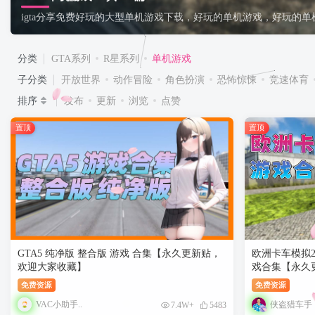
igta分享免费好玩的大型单机游戏下载，好玩的单机游戏，好玩的
分类
GTA系列
R星系列
单机游戏
子分类
开放世界
动作冒险
角色扮演
恐怖惊悚
竞速体育
排序
发布
更新
浏览
点赞
置顶
置顶
GTA5 纯净版 整合版 游戏 合集【永久更新贴，
欧洲卡车模拟2 
欢迎大家收藏】
戏合集【永久
免费资源
免费资源
VAC小助手..
侠盗猎车手
7.4W+
5483