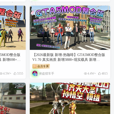
GB】
A5MOD整合版
【2026最新版 新增-热咖啡】GTA5MOD整合版
具 新增698+精
V1.70 真实画质 新增3888+现实载具 新增
实道路+各种名
2698+精品人物 美国纽约地图 真实道路+各种名
会员专属
超多有趣脚本
牌店+苹果手机 科幻混搭武器包 超多有趣脚本
侠盗猎车手
4.5W+
5555
4.4W+
4815
行库 无限金币
新增任务系统 [赠送：修改器 运行库 无限金币
通关存档]【241 GB】