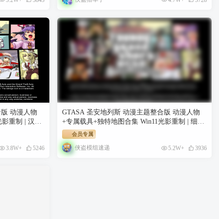
合版 动漫人物
GTASA 圣安地列斯 动漫主题整合版 动漫人物
影重制 | 汉化
+专属载具+独特地图合集 Win11光影重制 | 细节
 通关存档 无限
重制+60FPS优化 新增 热咖啡模组 [赠送：运行
会员专属
库 通关存档 无限金币] [5.54 GB]
侠盗模组速递
3.8W+
5246
5.2W+
3936