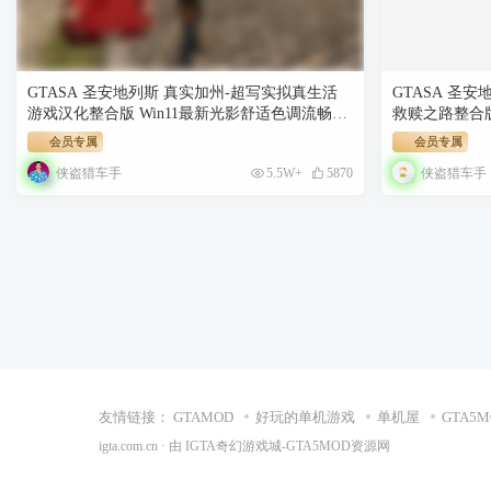
GTASA 圣安地列斯 真实加州-超写实拟真生活
GTASA 圣
游戏汉化整合版 Win11最新光影舒适色调流畅版
救赎之路整合版
真实系重制版 Win10/11汉化兼容版 稳定60FPS
适色调流畅版 真
会员专属
会员专属
超强优化 [赠送：运行库 通关存档 无限金币]
定60FPS 超
侠盗猎车手
侠盗猎车手
5.5W+
5870
[11.0 GB]
捷脚本] [4.90 
友情链接：
GTAMOD
好玩的单机游戏
单机屋
GTA5M
igta.com.cn
· 由
IGTA奇幻游戏城
-GTA5MOD资源网