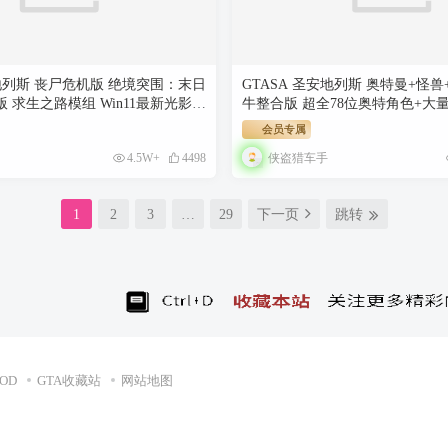
安地列斯 丧尸危机版 绝境突围：末日
GTASA 圣安地列斯 奥特曼+怪兽
 求生之路模组 Win11最新光影舒
牛整合版 超全78位奥特角色+大量
实系重制版 Win10/11兼容版 稳
Win11最新光影舒适色调流畅版 
会员专属
强优化 [赠送：运行库 游戏存档 快
Win10/11汉化兼容版 稳定60FPS
侠盗猎车手
4.5W+
4498
GB]
送：运行库 通关存档 无限金币] [5.
1
2
3
…
29
下一页
跳转
OD
GTA收藏站
网站地图