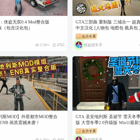
：侠盗无双0.4 Mod整合版
GTA三部曲 重制版 三城合一 超
优化版（包含汉化包）
中文汉化 [人物包 地图包 载具包
改器] [8.07 GB]
会员专属
侠盗猎车手
3.5W+
4763
列斯MOD】外星都市MOD整合
GTA 圣安地列斯 圣诞节 雪天冬
ENB 画质震撼来袭！
版 大雪冬季2.0升级版 Win11
流畅版 大屏优化 FPS优化 真实
会员专属
[赠送：运行库 通关存档 无限金币] [
侠盗猎车手
4.2W+
4685