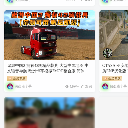
遨游中国2 拥有42辆精品载具 大型中国地图 中
GTASA 圣
文语音导航 欧洲卡车模拟2MOD整合版 简体中
质ENB汉化版 Di
文 免安装 绿色版 [亲测可用 解压即玩]
丁3件套 赠送
会员专属
会员专属
【22.7GB】
侠盗猎车手
侠盗猎车手
4.9W+
3386