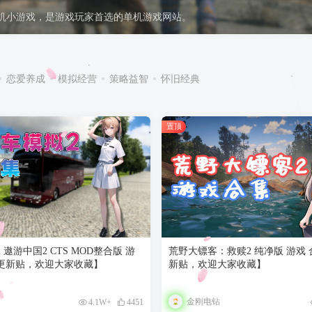
单机小游戏，是游戏玩家首选的单机游戏网站。
用户名或邮箱
登录密码
恋爱养成
模拟经营
策略益智
怀旧经典
找回密码
记住登录
登录
置顶
遨游中国2 CTS MOD整合版 游
荒野大镖客：救赎2 纯净版 游戏 
更新贴，欢迎大家收藏】
新贴，欢迎大家收藏】
金刚电钻
4.1W+
4451