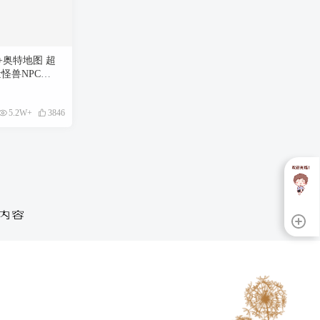
+奥特地图 超
怪兽NPC
真实系重制版
 超强优化 [赠
5.2W+
3846
04 GB]