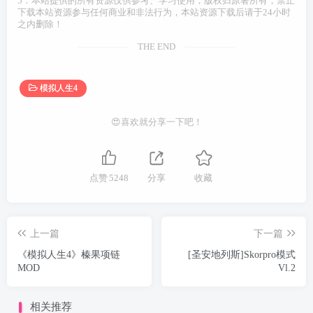
5．本站提供的所有资源仅供参考、学习使用，版权归原著所有，禁止
下载本站资源参与任何商业和非法行为，本站资源下载后请于24小时
之内删除！
THE END
模拟人生4
😍喜欢就分享一下吧！
点赞
5248
分享
收藏
上一篇
下一篇
《模拟人生4》榛果项链
[圣安地列斯]Skorpro模式
MOD
Vl.2
相关推荐