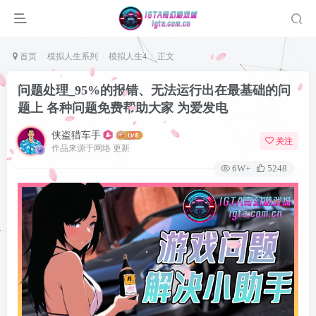
首页
模拟人生系列
模拟人生4
正文
问题处理_95%的报错、无法运行出在最基础的问
题上 各种问题免费帮助大家 为爱发电
侠盗猎车手
关注
作品来源于网络 更新
6W+
5248
登录
没有账号？立即注册
用户名或邮箱