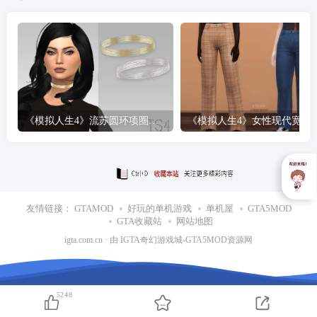
《模拟人生4》流苏圆环项圈MOD
《模拟人生4》女性
友情链接：
GTAMOD
好玩的单机游戏
单机屋
GTA5MOD
GTA收藏站
网站地图
igta.com.cn
· 由
IGTA奇幻游戏城
-GTA5MOD资源网
5248