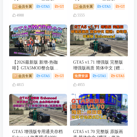
V1.70 真实画质 新增
V1.70 真实画质 新增
会员专属
GTA5
GTA5 游戏
会员专属
动作冒险
GTA5
GTA5 游戏
3888+现实载具 新增
388+现实载具 新增698+精
4988
5555
2698+精品人物 湾岸工业都
品人物 安达布拉湾城大型
市地图 真实道路+各种名牌
地图 真实道路+各种名牌店
店+苹果手机 科幻混搭武器
+苹果手机 科幻混搭武器包
包 超多有趣脚本 新增任务
超多有趣脚本 新增任务系
系统 [赠送：修改器 运行库
统 [赠送：修改器 运行库
无限金币 通关存档]【241
无限金币 通关存档]【137
GB】
GB】
【2026最新版 新增-热咖
GTA5 v1.71 增强版 完整版
啡】GTA5MOD整合版
增强版画质 简体中文 [赠
V1.70 真实画质 新增
送：修改器 运行库 无限金
会员专属
GTA5
GTA5 游戏
免费资源
动作冒险
GTA5
GTA5 游戏
3888+现实载具 新增
币 通关存档] 增强版
4815
4955
2698+精品人物 美国纽约地
Enhanced【94.5GB】
图 真实道路+各种名牌店
+苹果手机 科幻混搭武器包
超多有趣脚本 新增任务系
统 [赠送：修改器 运行库
无限金币 通关存档]【241
GB】
GTA5 增强版专用通关存档
GTA5 v1.70 完整版 原版画