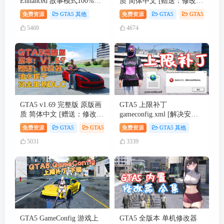
Enhanced 故事模式100%全
质 简体中文 [赠送：修改器
金牌通关存档 V1.71专用
运行库 无限金币 通关存档]
免费资源
GTA5 其他
免费资源
GTA5
GTA5 游戏
破坏行动探员
5469
4674
DLC【115GB】
GTA5 v1.69 完整版 原版画
GTA5 上限补丁
质 简体中文 [赠送：修改器
gameconfig.xml [解决安装
运行库 无限金币 通关存档]
模组 MOD 闪退问题] 合集
免费资源
GTA5
GTA5 游戏
免费资源
GTA5 其他
油水榨干赏金生意
【永久更新贴，欢迎大家收
5031
3339
DLC【114GB】
藏】
GTA5 GameConfig 游戏上
GTA5 全版本 单机修改器