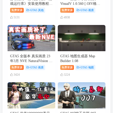
戏运行库》安装使用教程。
VisualV 1.0.560 [.OIV格式
新手必学的《单机游戏》安
自动安装包]【45.5MB】
免费资源
GTA5 其他
免费资源
GTA5 画质
装启动教学。解决一切游戏
5131
4938
报错！
GTA5 全版本 真实画质 23
GTA5 地图生成器 Map
年3月 NVE NaturalVision 画
Builder 1.08
质补丁 [.OIV格式 自动安装
免费资源
GTA5 画质
免费资源
GTA5 地图
包]【6.81GB】
3424
3224