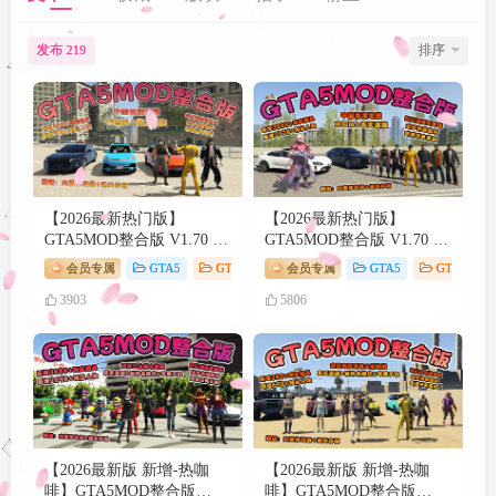
登录密码
发布
排序
219
找回密码
记住登录
登录
【2026最新热门版】
【2026最新热门版】
GTA5MOD整合版 V1.70 真
GTA5MOD整合版 V1.70 真
实画质 新增388+现实载具
实画质 新增3888+现实载具
会员专属
GTA5
GTA5 游戏
会员专属
动作冒险
GTA5
GTA5 游戏
新增728+精品人物 中国风
新增2728+精品人物 中国风
3903
5806
+中国香港地图 真实道路
+中国香港地图 真实道路
+各种名牌店 科幻混搭武器
+各种名牌店 科幻混搭武器
包 超多有趣脚本 新增任务
包 超多有趣脚本 新增任务
系统 [赠送：修改器 运行库
系统 [赠送：修改器 运行库
无限金币 通关存档]【140
无限金币 通关存档]【244
GB】
GB】
【2026最新版 新增-热咖
【2026最新版 新增-热咖
啡】GTA5MOD整合版
啡】GTA5MOD整合版