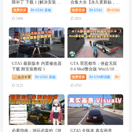
限补丁 下载 1 [解决安装 模
合集大全【永久更新贴，欢
组 MOD 闪退问题]
迎大家收藏】
免费资源
GTA5 其他
免费资源
GTA5
GTA5 其他
5400
3051
GTA5 最新版本 内置修改器
GTA 罪恶都市：侠盗无双
下载 附安装教程 1
0.4 Mod整合版 Win11/10优
化版（包含汉化包）
会员专属
GTA5 其他
免费资源
GTA怀旧版
动作冒
3125
4763
必看指南：游玩必装的《游
GTA5 全版本 真实画质