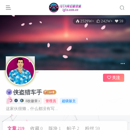
2529W+
242W+
59
关注
侠盗猎车手
登录
8枚徽章
管理员
超级版主
这家伙很懒，什么都没有写...
没有账号？立即注册
用户名或邮箱
文章
219
收藏
0
版块
1
帖子
2
粉丝
59