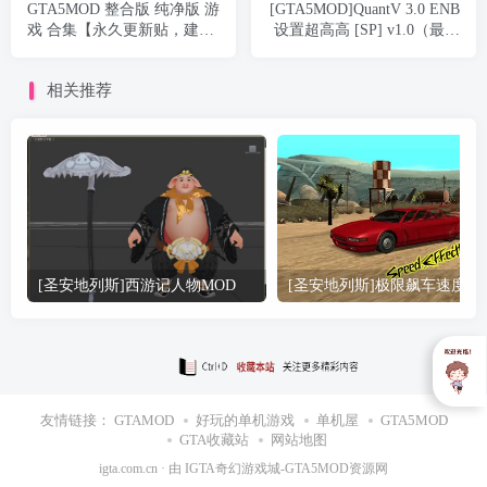
GTA5MOD 整合版 纯净版 游
[GTA5MOD]QuantV 3.0 ENB
戏 合集【永久更新贴，建议
设置超高高 [SP] v1.0（最终
大家按 Ctrl+D 收藏本页面】
版）
黑曜石整合版
相关推荐
[圣安地列斯]西游记人物MOD
[圣安地列斯]极限飙车速度效
友情链接：
GTAMOD
好玩的单机游戏
单机屋
GTA5MOD
GTA收藏站
网站地图
igta.com.cn
· 由
IGTA奇幻游戏城
-GTA5MOD资源网