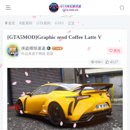
首页
R星系列
GTA系列
GTA5
正文
[GTA5MOD]Graphic mod Coffee Latte V
侠盗模组速递
关注
作品来源于网络 更新
6W+
4127
登录
没有账号？立即注册
用户名或邮箱