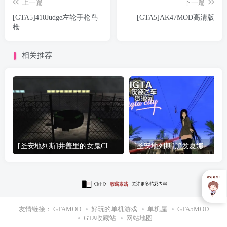
上一篇
下一篇
[GTA5]410Judge左轮手枪鸟
[GTA5]AK47MOD高清版
枪
相关推荐
[圣安地列斯]井盖里的女鬼CLEO
[圣安地列斯]黑发夏娜
友情链接：
GTAMOD
好玩的单机游戏
单机屋
GTA5MOD
GTA收藏站
网站地图