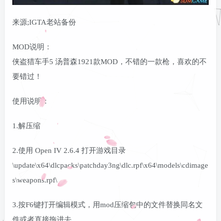
登录密码
来源;IGTA老站备份
找回密码
记住登录
MOD说明：
登录
侠盗猎车手5 汤普森1921款MOD，不错的一款枪，喜欢的不
要错过！
使用说明：
1.解压缩
2.使用 Open IV 2.6.4 打开游戏目录
\update\x64\dlcpacks\patchday3ng\dlc.rpf\x64\models\cdimage
s\weapons.rpf\
3.按F6键打开编辑模式，用mod压缩包中的文件替换同名文
件或者直接拖进去