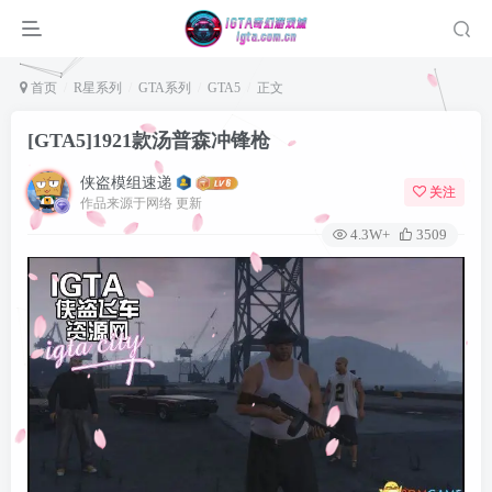
首页
R星系列
GTA系列
GTA5
正文
[GTA5]1921款汤普森冲锋枪
侠盗模组速递
关注
作品来源于网络 更新
4.3W+
3509
登录
没有账号？立即注册
用户名或邮箱