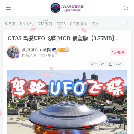
首页
R星系列
GTA系列
GTA5
GTA5 脚本
正文
GTA5 驾驶UFO飞碟 MOD 覆盖版【3.75MB】
孤游游戏宝藏阁
关注
作品来源于网络 更新
3.2W+
3745