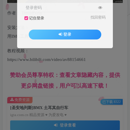
登录密码
作者： TimurEvrin
找回密码
记住登录
安装方法：
登录
用IMG工具将dff,txd导入到gta3.img
教程视频：
https://www.bilibili.com/video/av88154661
赞助会员尊享特权：查看文章隐藏内容，提供
更多网盘链接，用户可以高速下载！
免费资源
已下载 8322
[圣安地列斯]BMX 土耳其自行车
igta.com.cn 精品资源 ♥ 为爱发电 ♥
登录查看