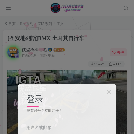
首页
R星系列
GTA系列
正文
[圣安地列斯]BMX 土耳其自行车
侠盗模组速递
关注
作品来源于网络 更新
3.4W+
4115
登录
没有账号？立即注册
用户名或邮箱