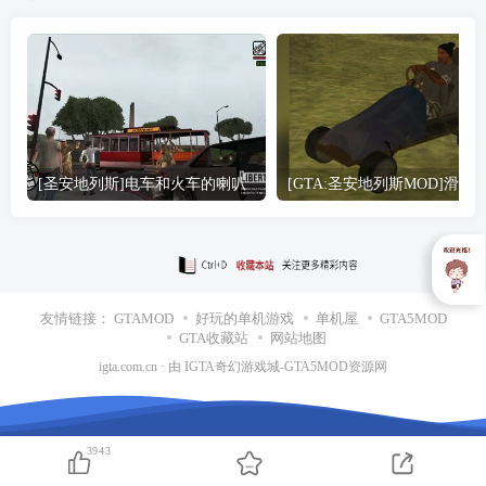
[圣安地列斯]电车和火车的喇叭
友情链接：
GTAMOD
好玩的单机游戏
单机屋
GTA5MOD
GTA收藏站
网站地图
igta.com.cn
· 由
IGTA奇幻游戏城
-GTA5MOD资源网
3943