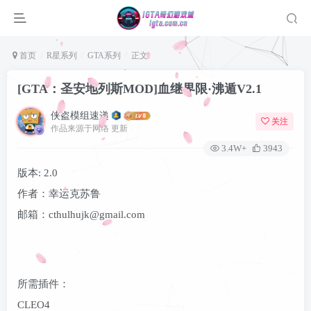
首页
R星系列
GTA系列
正文
[GTA：圣安地列斯MOD]血继界限·沸遁V2.1
侠盗模组速递
关注
作品来源于网络 更新
3.4W+
3943
版本: 2.0
作者：幸运克苏鲁
邮箱：cthulhujk@gmail.com
登录
没有账号？立即注册
所需插件：
用户名或邮箱
CLEO4