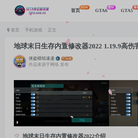
NEW
壁纸
最
首页
GTA6
GTA5
首页
手机游戏
正文
地球末日生存内置修改器2022 1.19.9高
侠盗模组速递
作品来源于网络 发布
地球末日生存内置修改器2022介绍