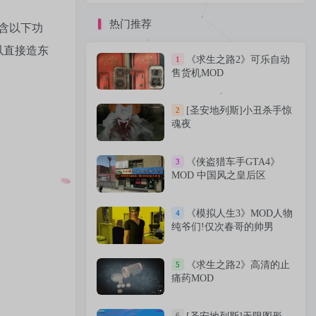
热门推荐
热门推荐
含以下功
以直接造东
《求生之路2》可乐自动
1
《求生之路2》可乐自动
1
售货机MOD
售货机MOD
[圣安地列斯]小丑杀手惊
2
[圣安地列斯]小丑杀手惊
2
魂夜
魂夜
《侠盗猎车手GTA4》
3
《侠盗猎车手GTA4》
3
MOD 中国风之皇后区
MOD 中国风之皇后区
《模拟人生3》MOD人物
4
《模拟人生3》MOD人物
4
纯爷们!仅次春哥的帅男
纯爷们!仅次春哥的帅男
《求生之路2》高清的止
5
《求生之路2》高清的止
5
痛药MOD
痛药MOD
6