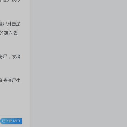
僵尸射击游
的加入战
丧尸，或者
扮演僵尸生
已下载 8603