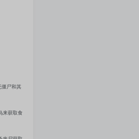
死僵尸和其
鸟来获取食
杀丧尸获取