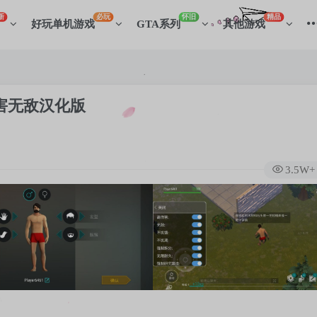
新
必玩
怀旧
精品
好玩单机游戏
GTA系列
其他游戏
伤害无敌汉化版
3.5W+
登录
没有账号？立即注册