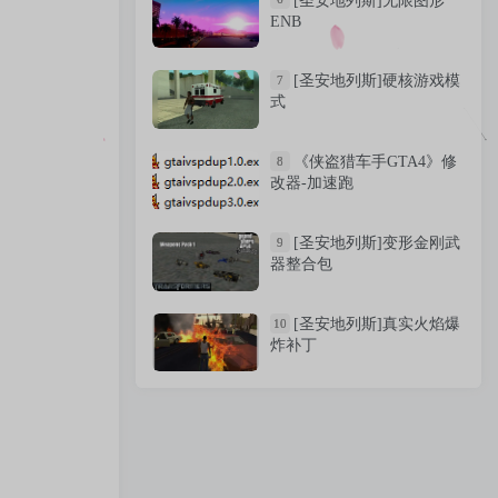
[圣安地列斯]无限图形
[圣安地列斯]无限图形
6
ENB
ENB
[圣安地列斯]硬核游戏模
7
[圣安地列斯]硬核游戏模
7
式
式
《侠盗猎车手GTA4》修
8
《侠盗猎车手GTA4》修
8
改器-加速跑
改器-加速跑
[圣安地列斯]变形金刚武
9
[圣安地列斯]变形金刚武
9
器整合包
器整合包
[圣安地列斯]真实火焰爆
10
[圣安地列斯]真实火焰爆
10
炸补丁
炸补丁