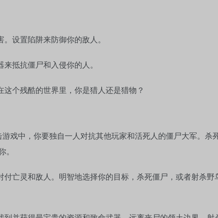
害。设置陷阱来防御你的敌人。
器来抵抗僵尸和入侵你的人。
。在这个残酷的世界里，你是猎人还是猎物？
击游戏中，你要独自一人对抗其他玩家和活死人的僵尸大军。杀
你。
来对付亡灵和敌人。明智地选择你的目标，杀死僵尸，或者射杀野
便找到并获得最宝贵的资源和致命武器。远离丧尸的领土边界，射