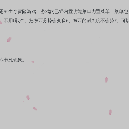
日题材生存冒险游戏。游戏内已经内置功能菜单内置菜单，菜单包
用户名或邮箱
4、不用喝水5、把东西分掉会变多6、东西的耐久度不会掉7、可
登录密码
找回密码
记住登录
登录
戏卡死现象。