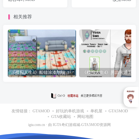
相关推荐
《模拟人生4》船锚涂漆地板MOD
《模拟人生4》男款
友情链接：
GTAMOD
好玩的单机游戏
单机屋
GTA5MOD
GTA收藏站
网站地图
igta.com.cn
· 由
IGTA奇幻游戏城
-GTA5MOD资源网