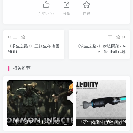
点赞
5677
分享
收藏
上一篇
下一篇
《求生之路2》三张生存地图
《求生之路2》泰坦陨落2R-
MOD
6P Softball武器
相关推荐
《求生之路2》生化危机丧尸模型
《求生之路2》纳米注射MOD