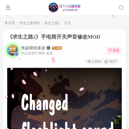
首页
求生之路系列
求生之路2
正文
《求生之路2》手电筒开关声音修改MOD
侠盗模组速递
关注
作品来源于网络 更新
3.6W+
5677