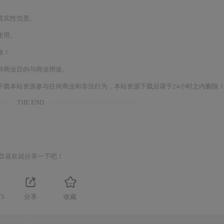
真实性负责。
使用。
除！
何商业目的与商业用途。
下载本站资源参与任何商业和非法行为，本站资源下载后请于24小时之内删除
THE END
😍喜欢就分享一下吧！
75
分享
收藏