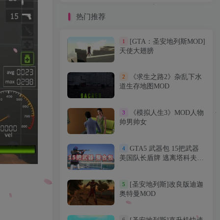
热门推荐
热门推荐
[GTA：圣安地列斯MOD]
1
[GTA：圣安地列斯MOD]
1
天使大翅膀
天使大翅膀
《求生之路2》杂乱下水
2
《求生之路2》杂乱下水
2
道生存地图MOD
道生存地图MOD
《模拟人生3》MOD人物
3
《模拟人生3》MOD人物
3
帅男帅女
帅男帅女
GTA5 武器包 15把武器
4
GTA5 武器包 15把武器
4
美国队长盾牌 逃离塔科夫
美国队长盾牌 逃离塔科夫
M4A1 收获日2 格洛克 17 支
M4A1 收获日2 格洛克 17 支
持全版本 亲测可用 一键覆
持全版本 亲测可用 一键覆
[圣安地列斯]改良版迪迦
5
[圣安地列斯]改良版迪迦
5
盖版【6.27GB】
盖版【6.27GB】
奥特曼MOD
奥特曼MOD
6