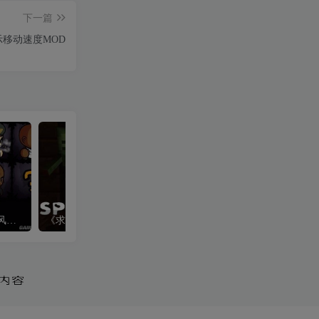
下一篇
示移动速度MOD
《求生之路2》失落城堡画风生还者头像
《求生之路2》感染者Mod-我的世界特感