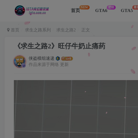
NEW
壁纸
最
首页
GTA6
GTA5
首页
求生之路系列
求生之路2
正文
《求生之路2》旺仔牛奶止痛药
侠盗模组速递
作品来源于网络 更新