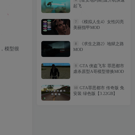
[圣安地列斯]直升机快速
[圣安地列斯]直升机快速
6
起飞
起飞
《模拟人生4》女性闪亮
7
《模拟人生4》女性闪亮
7
美丽指甲MOD
美丽指甲MOD
《求生之路2》地狱之路
8
《求生之路2》地狱之路
8
，模型很
MOD
MOD
GTA 侠盗飞车 罪恶都市
9
GTA 侠盗飞车 罪恶都市
9
虐杀原型A哥模型替换MOD
虐杀原型A哥模型替换MOD
GTA罪恶都市 传奇版 免
10
GTA罪恶都市 传奇版 免
10
安装 绿色版【3.22GB】
安装 绿色版【3.22GB】