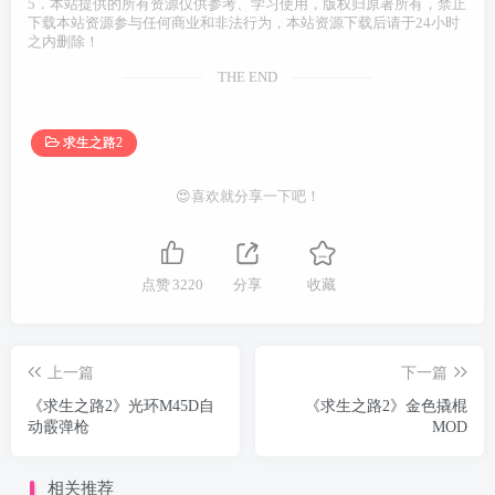
5．本站提供的所有资源仅供参考、学习使用，版权归原著所有，禁止
下载本站资源参与任何商业和非法行为，本站资源下载后请于24小时
之内删除！
THE END
求生之路2
😍喜欢就分享一下吧！
点赞
3220
分享
收藏
上一篇
下一篇
《求生之路2》光环M45D自
《求生之路2》金色撬棍
动霰弹枪
MOD
相关推荐