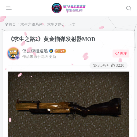
首页
求生之路系列
求生之路2
正文
《求生之路2》黄金榴弹发射器MOD
侠盗模组速递
关注
作品来源于网络 更新
3.5W+
3220