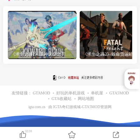
《求生之路2》原神天空之刃武器
《求生之路2》致命货运站MO
友情链接：
GTAMOD
好玩的单机游戏
单机屋
GTA5MOD
GTA收藏站
网站地图
igta.com.cn
· 由
IGTA奇幻游戏城
-GTA5MOD资源网
3220