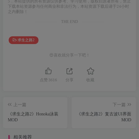
5．本站提供的所有资源仅供参考、学习使用，版权归原著所有，禁止
下载本站资源参与任何商业和非法行为，本站资源下载后请于24小时
之内删除！
THE END
求生之路2
😍喜欢就分享一下吧！
点赞
3616
分享
收藏
上一篇
下一篇
《求生之路2》Honoka泳装
《求生之路2》复古波UI界面
MOD
MOD
相关推荐