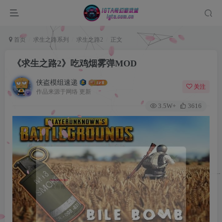
首页
求生之路系列
求生之路2
正文
《求生之路2》吃鸡烟雾弹MOD
侠盗模组速递
关注
作品来源于网络 更新
3.5W+
3616
登录
没有账号？立即注册
用户名或邮箱