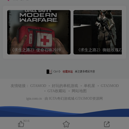
《求生之路2》使命召唤2019医疗包MOD
《求生之路2》御
友情链接：
GTAMOD
好玩的单机游戏
单机屋
GTA5MOD
GTA收藏站
网站地图
igta.com.cn
· 由
IGTA奇幻游戏城
-GTA5MOD资源网
3616