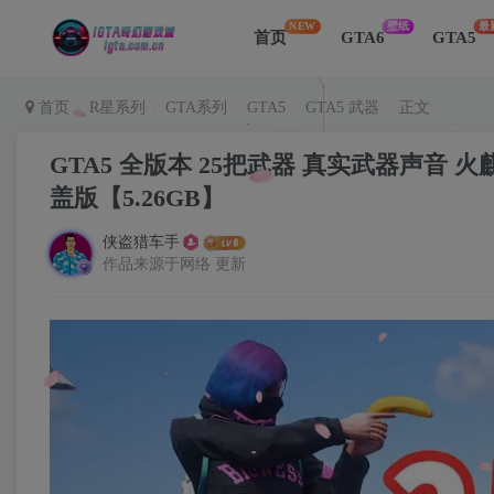
NEW
壁纸
最
首页
GTA6
GTA5
首页
R星系列
GTA系列
GTA5
GTA5 武器
正文
GTA5 全版本 25把武器 真实武器声音
盖版【5.26GB】
侠盗猎车手
作品来源于网络 更新