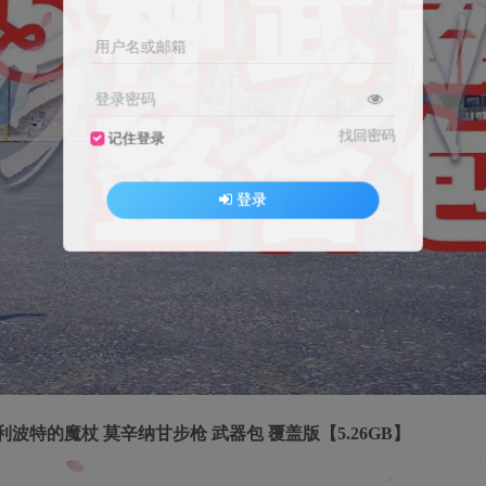
用户名或邮箱
登录密码
找回密码
记住登录
登录
哈利波特的魔杖 莫辛纳甘步枪 武器包 覆盖版【5.26GB】