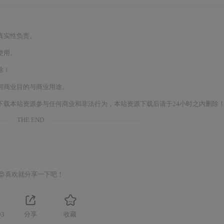
真实性负责。
使用。
除！
何商业目的与商业用途。
下载本站资源参与任何商业和非法行为，本站资源下载后请于24小时之内删除
THE END
😍喜欢就分享一下吧！
93
分享
收藏