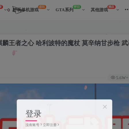
新
必玩
怀旧
精品
好玩单机游戏
GTA系列
其他游戏
 火麒麟王者之心 哈利波特的魔杖 莫辛纳甘步枪 武
5.6W+
登录
没有账号？立即注册