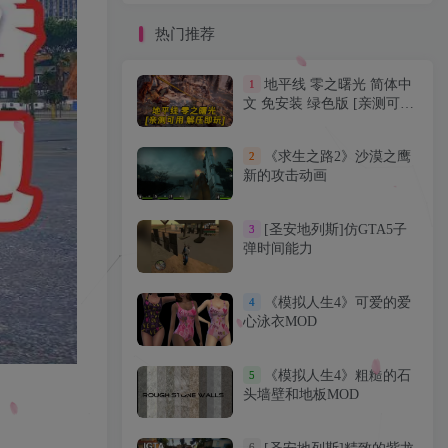
热门推荐
热门推荐
地平线 零之曙光 简体中
1
地平线 零之曙光 简体中
1
文 免安装 绿色版 [亲测可用
文 免安装 绿色版 [亲测可用
解压即玩]【71.0GB】
解压即玩]【71.0GB】
《求生之路2》沙漠之鹰
2
《求生之路2》沙漠之鹰
2
新的攻击动画
新的攻击动画
[圣安地列斯]仿GTA5子
3
[圣安地列斯]仿GTA5子
3
弹时间能力
弹时间能力
《模拟人生4》可爱的爱
4
《模拟人生4》可爱的爱
4
心泳衣MOD
心泳衣MOD
《模拟人生4》粗糙的石
5
《模拟人生4》粗糙的石
5
头墙壁和地板MOD
头墙壁和地板MOD
6