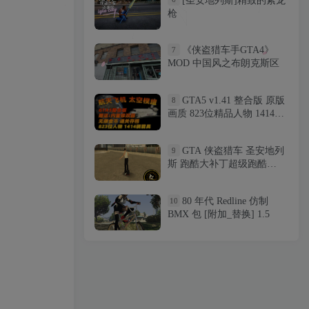
[圣安地列斯]精致的紫龙
[圣安地列斯]精致的紫龙
6
枪
枪
《侠盗猎车手GTA4》
7
《侠盗猎车手GTA4》
7
MOD 中国风之布朗克斯区
MOD 中国风之布朗克斯区
GTA5 v1.41 整合版 原版
8
GTA5 v1.41 整合版 原版
8
画质 823位精品人物 1414辆
画质 823位精品人物 1414辆
现实载具 航天飞机 太空模
现实载具 航天飞机 太空模
组 [登录-月球-水星-火星-金
组 [登录-月球-水星-火星-金
GTA 侠盗猎车 圣安地列
9
GTA 侠盗猎车 圣安地列
9
星-木星-银河系] 各个星球
星-木星-银河系] 各个星球
斯 跑酷大补丁超级跑酷
斯 跑酷大补丁超级跑酷
[载具-人物-脚本-画质-环境-
[载具-人物-脚本-画质-环境-
MODv2.0
MODv2.0
地图] [赠送：修改器 运行库
地图] [赠送：修改器 运行库
无限金币 通关存档]
无限金币 通关存档]
80 年代 Redline 仿制
10
80 年代 Redline 仿制
10
【110GB】
【110GB】
BMX 包 [附加_替换] 1.5
BMX 包 [附加_替换] 1.5