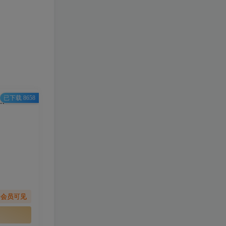
已下载 8658
音 火麒麟王者之心 哈利波特的魔杖 莫辛纳甘步枪 武器包 覆盖版【5.26GB】
助会员可见